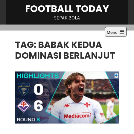
Skip
FOOTBALL TODAY
to
content
SEPAK BOLA
Menu
Open
TAG:
BABAK KEDUA
the
main
menu
DOMINASI BERLANJUT