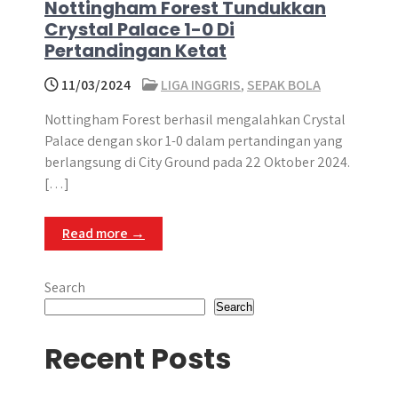
Nottingham Forest Tundukkan
Crystal Palace 1-0 Di
Pertandingan Ketat
11/03/2024
LIGA INGGRIS
,
SEPAK BOLA
Nottingham Forest berhasil mengalahkan Crystal
Palace dengan skor 1-0 dalam pertandingan yang
berlangsung di City Ground pada 22 Oktober 2024.​
[…]
Read more →
Search
Search
Recent Posts