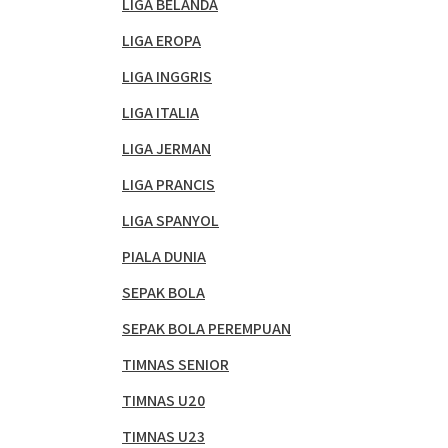
LIGA BELANDA
LIGA EROPA
LIGA INGGRIS
LIGA ITALIA
LIGA JERMAN
LIGA PRANCIS
LIGA SPANYOL
PIALA DUNIA
SEPAK BOLA
SEPAK BOLA PEREMPUAN
TIMNAS SENIOR
TIMNAS U20
TIMNAS U23