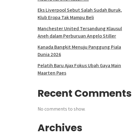
Eks Liverpool Sebut Salah Sudah Buruk,
Klub Eropa Tak Mampu Beli
Manchester United Tersandung Klausul
Aneh dalam Perburuan Angelo Stiller
Kanada Bangkit Menuju Panggung Piala
Dunia 2026
Pelatih Baru Ajax Fokus Ubah Gaya Main
Maarten Paes
Recent Comments
No comments to show.
Archives