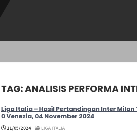
TAG:
ANALISIS PERFORMA INT
Liga Italia – Hasil Pertandingan Inter Milan 
0 Venezia, 04 November 2024
11/05/2024
LIGA ITALIA