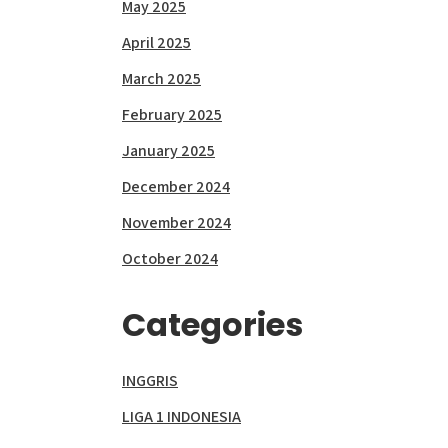
May 2025
April 2025
March 2025
February 2025
January 2025
December 2024
November 2024
October 2024
Categories
INGGRIS
LIGA 1 INDONESIA