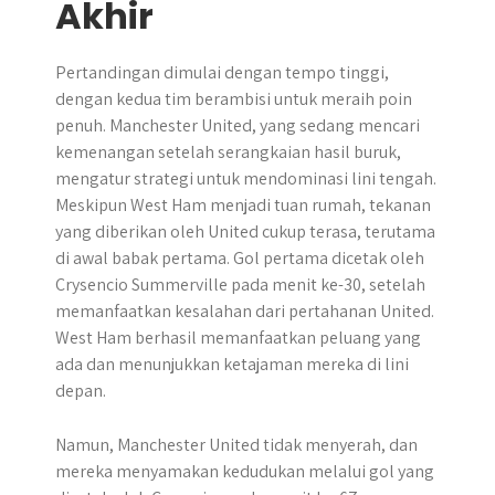
Akhir
Pertandingan dimulai dengan tempo tinggi,
dengan kedua tim berambisi untuk meraih poin
penuh. Manchester United, yang sedang mencari
kemenangan setelah serangkaian hasil buruk,
mengatur strategi untuk mendominasi lini tengah.
Meskipun West Ham menjadi tuan rumah, tekanan
yang diberikan oleh United cukup terasa, terutama
di awal babak pertama. Gol pertama dicetak oleh
Crysencio Summerville pada menit ke-30, setelah
memanfaatkan kesalahan dari pertahanan United.
West Ham berhasil memanfaatkan peluang yang
ada dan menunjukkan ketajaman mereka di lini
depan.
Namun, Manchester United tidak menyerah, dan
mereka menyamakan kedudukan melalui gol yang