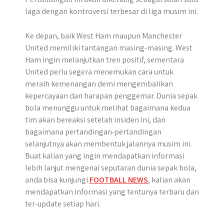
laga dengan kontroversi terbesar di liga musim ini.
Ke depan, baik West Ham maupun Manchester
United memiliki tantangan masing-masing. West
Ham ingin melanjutkan tren positif, sementara
United perlu segera menemukan cara untuk
meraih kemenangan demi mengembalikan
kepercayaan dan harapan penggemar. Dunia sepak
bola menunggu untuk melihat bagaimana kedua
tim akan bereaksi setelah insiden ini, dan
bagaimana pertandingan-pertandingan
selanjutnya akan membentuk jalannya musim ini.
Buat kalian yang ingin mendapatkan informasi
lebih lanjut mengenai seputaran dunia sepak bola,
anda bisa kunjungi
FOOTBALL NEWS
, kalian akan
mendapatkan informasi yang tentunya terbaru dan
ter-update setiap hari.