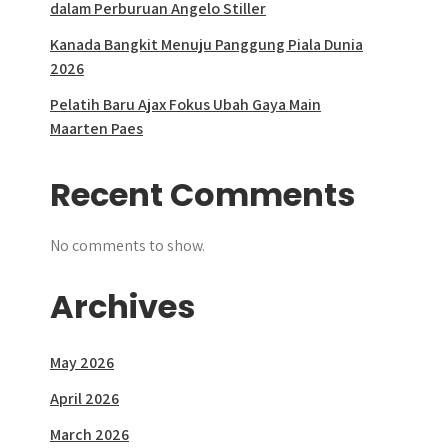
dalam Perburuan Angelo Stiller
Kanada Bangkit Menuju Panggung Piala Dunia
2026
Pelatih Baru Ajax Fokus Ubah Gaya Main
Maarten Paes
Recent Comments
No comments to show.
Archives
May 2026
April 2026
March 2026