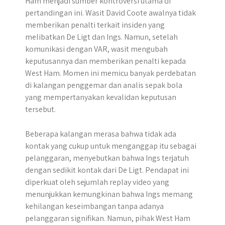
Ham menjadi sumber kontroversi utama di
pertandingan ini. Wasit David Coote awalnya tidak
memberikan penalti terkait insiden yang
melibatkan De Ligt dan Ings. Namun, setelah
komunikasi dengan VAR, wasit mengubah
keputusannya dan memberikan penalti kepada
West Ham. Momen ini memicu banyak perdebatan
di kalangan penggemar dan analis sepak bola
yang mempertanyakan kevalidan keputusan
tersebut.
Beberapa kalangan merasa bahwa tidak ada
kontak yang cukup untuk menganggap itu sebagai
pelanggaran, menyebutkan bahwa Ings terjatuh
dengan sedikit kontak dari De Ligt. Pendapat ini
diperkuat oleh sejumlah replay video yang
menunjukkan kemungkinan bahwa Ings memang
kehilangan keseimbangan tanpa adanya
pelanggaran signifikan. Namun, pihak West Ham