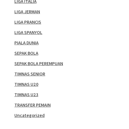
LIGA ITALIA
LIGA JERMAN
LIGA PRANCIS
LIGA SPANYOL
PIALA DUNIA
SEPAK BOLA
SEPAK BOLA PEREMPUAN
TIMNAS SENIOR
TIMNAS U20
TIMNAS U23
TRANSFER PEMAIN
Uncategorized