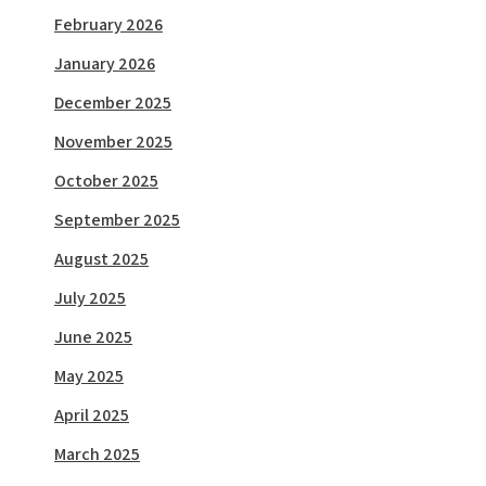
February 2026
January 2026
December 2025
November 2025
October 2025
September 2025
August 2025
July 2025
June 2025
May 2025
April 2025
March 2025