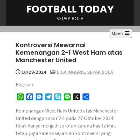
Skip
FOOTBALL TODAY
to
content
SEPAK BOLA
Menu
Open
Kontroversi Mewarnai
the
main
Kemenangan 2-1 West Ham atas
menu
Manchester United
10/29/2024
LIGA INGGRIS
,
SEPAK BOLA
Bagikan
W
F
M
T
S
L
X
S
h
a
e
e
k
i
h
a
c
s
l
y
n
a
Kemenangan West Ham United atas Manchester
t
e
s
e
p
e
r
United dengan skor 2-1 pada 27 Oktober 2024
s
b
e
g
e
e
tidak hanya menjadi sorotan karena hasil akhir,
A
o
n
r
tetapi juga karena sejumlah kontroversi yang
p
o
g
a