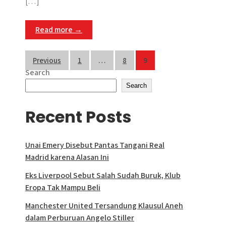
[…]
Read more →
Posts
Previous
1
…
8
9
Search
pagination
Search
Recent Posts
Unai Emery Disebut Pantas Tangani Real
Madrid karena Alasan Ini
Eks Liverpool Sebut Salah Sudah Buruk, Klub
Eropa Tak Mampu Beli
Manchester United Tersandung Klausul Aneh
dalam Perburuan Angelo Stiller