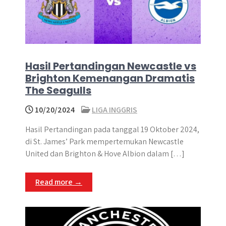
Hasil Pertandingan Newcastle vs
Brighton Kemenangan Dramatis
The Seagulls
10/20/2024
LIGA INGGRIS
Hasil Pertandingan pada tanggal 19 Oktober 2024,
di St. James’ Park mempertemukan Newcastle
United dan Brighton & Hove Albion dalam […]
Read more →