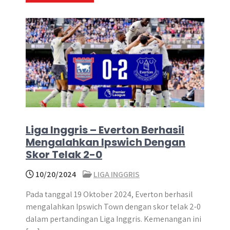
Liga Inggris – Everton Berhasil
Mengalahkan Ipswich Dengan
Skor Telak 2-0
10/20/2024
LIGA INGGRIS
Pada tanggal 19 Oktober 2024, Everton berhasil
mengalahkan Ipswich Town dengan skor telak 2-0
dalam pertandingan Liga Inggris. Kemenangan ini