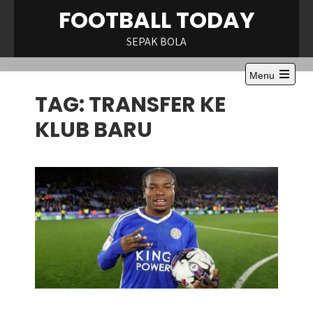
Skip
FOOTBALL TODAY
to
content
SEPAK BOLA
Menu
Open
TAG:
TRANSFER KE
the
main
menu
KLUB BARU