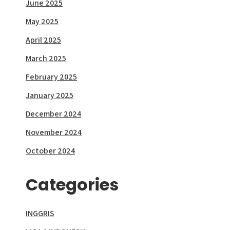
June 2025
May 2025
April 2025
March 2025
February 2025
January 2025
December 2024
November 2024
October 2024
Categories
INGGRIS