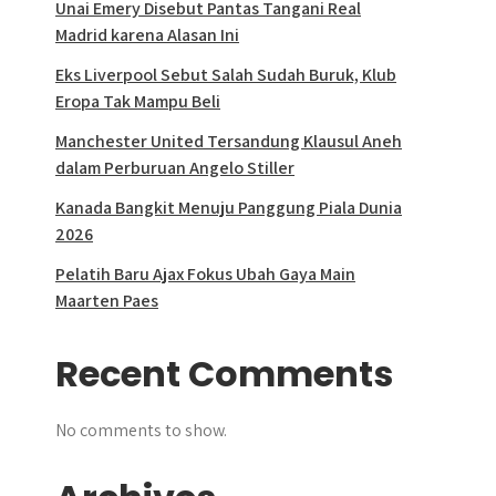
Unai Emery Disebut Pantas Tangani Real
Madrid karena Alasan Ini
Eks Liverpool Sebut Salah Sudah Buruk, Klub
Eropa Tak Mampu Beli
Manchester United Tersandung Klausul Aneh
dalam Perburuan Angelo Stiller
Kanada Bangkit Menuju Panggung Piala Dunia
2026
Pelatih Baru Ajax Fokus Ubah Gaya Main
Maarten Paes
Recent Comments
No comments to show.