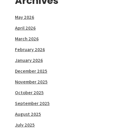
Archives
May 2026
April 2026
March 2026
February 2026
January 2026
December 2025
November 2025
October 2025
September 2025
August 2025
July 2025