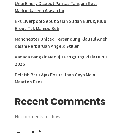
Unai Emery Disebut Pantas Tangani Real
Madrid karena Alasan Ini
Eks Liverpool Sebut Salah Sudah Buruk, Klub
Eropa Tak Mampu Beli
Manchester United Tersandung Klausul Aneh
dalam Perburuan Angelo Stiller
Kanada Bangkit Menuju Panggung Piala Dunia
2026
Pelatih Baru Ajax Fokus Ubah Gaya Main
Maarten Paes
Recent Comments
No comments to show.