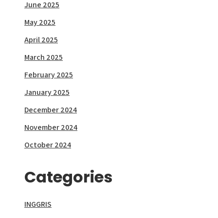
June 2025
May 2025
April 2025
March 2025
February 2025
January 2025
December 2024
November 2024
October 2024
Categories
INGGRIS