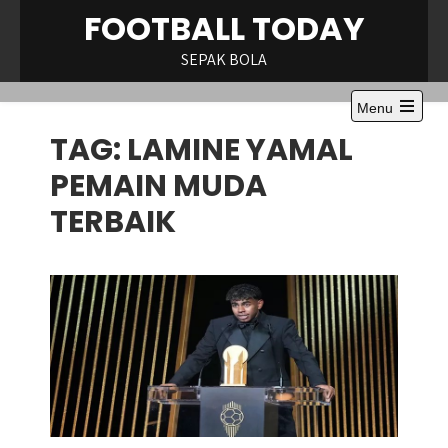
Skip
FOOTBALL TODAY
to
content
SEPAK BOLA
Menu
TAG:
LAMINE YAMAL
PEMAIN MUDA
TERBAIK