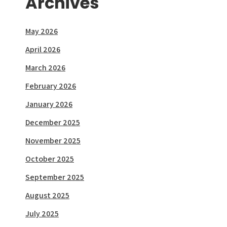
Archives
May 2026
April 2026
March 2026
February 2026
January 2026
December 2025
November 2025
October 2025
September 2025
August 2025
July 2025