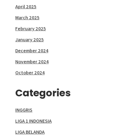
April 2025
March 2025
February 2025
January 2025
December 2024
November 2024
October 2024
Categories
INGGRIS
LIGA 1 INDONESIA
LIGA BELANDA