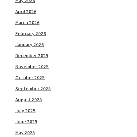
May 2026
April 2026
March 2026
February 2026
January 2026
December 2025
November 2025
October 2025
September 2025
August 2025
July 2025
June 2025
May 2025