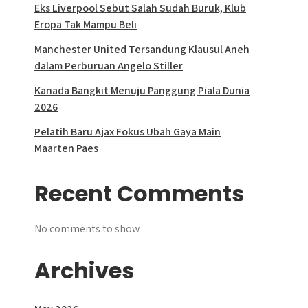
Eks Liverpool Sebut Salah Sudah Buruk, Klub
Eropa Tak Mampu Beli
Manchester United Tersandung Klausul Aneh
dalam Perburuan Angelo Stiller
Kanada Bangkit Menuju Panggung Piala Dunia
2026
Pelatih Baru Ajax Fokus Ubah Gaya Main
Maarten Paes
Recent Comments
No comments to show.
Archives