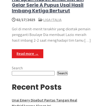
Gelar Serie A Pupus Usai Hasil
Imbang Ketiga Berturut
02/17/2025
LIGA ITALIA
Gol di menit-menit terakhir yang dicetak pemain
pengganti Boulaye Dia membuat Lazio meraih
hasil imbang 2-2 saat menghadapi tim tamu […]
Read more →
Search
Search
Recent Posts
Unai Emery Disebut Pantas Tangani Real
Madrid karena Alasan Ini